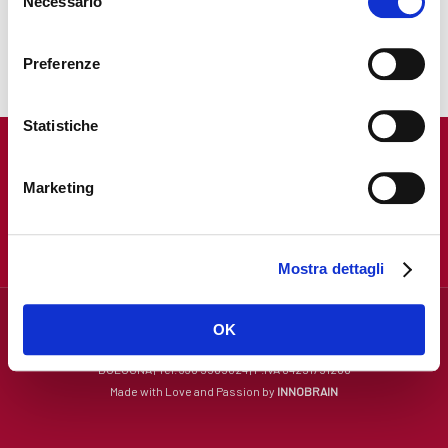
Necessario
del
consenso
Preferenze
Statistiche
Marketing
Mostra dettagli
OK
©2026
AP RENTING di Daniela Pellizzeri
BOLOGNA | Tel. 338 9565024 | P.IVA 04291751206
Made with Love and Passion by
INNOBRAIN