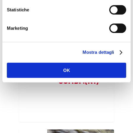
Statistiche
Marketing
Mostra dettagli
FIAT 500L
OK
COMBI .(N1)