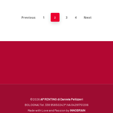
Previous
1
3
4
Next
2
©2026
AP RENTING di Daniela Pellizzeri
BOLOGNA | Tel. 338 9565024 | P.IVA 04291751206
Made with Love and Passion by
INNOBRAIN