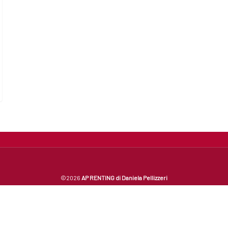
©2026
AP RENTING di Daniela Pellizzeri
BOLOGNA | Tel. 338 9565024 | P.IVA 04291751206
Made with Love and Passion by
INNOBRAIN