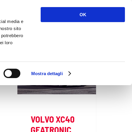
NOLEGGIO
SERVIZI
NEWS
CONTATTI
OK
cial media e
nostro sito
i potrebbero
ei loro
Mostra dettagli
VOLVO XC40
GEATRONIC