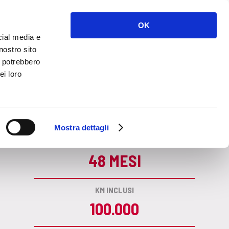
NOLEGGIO
SERVIZI
NEWS
CONTATTI
OK
cial media e
nostro sito
i potrebbero
ei loro
CA
Mostra dettagli
DURATA
48 MESI
KM INCLUSI
100.000