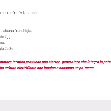
o il territorio Nazionale.
a alcuna franchigia.
4h/7gg.
ne.
igia 250€
il motore termico provvede uno starter- generatore che integra la pot
i ha un’auto elettrificata che inquina e consuma un po’ meno.