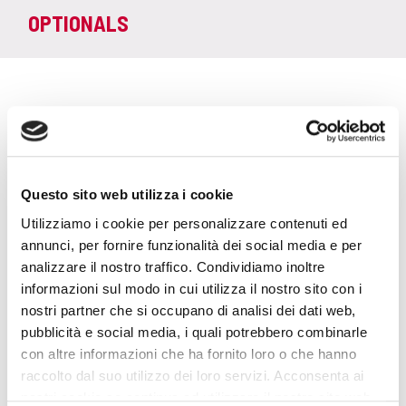
OPTIONALS
SERVIZI
INCLUSI
Questo sito web utilizza i cookie
MANUTENZIONE ORDINARIA E
Utilizziamo i cookie per personalizzare contenuti ed
STRAORDINARIA
annunci, per fornire funzionalità dei social media e per
analizzare il nostro traffico. Condividiamo inoltre
informazioni sul modo in cui utilizza il nostro sito con i
ASSISTENZA STRADALE 24H 365
nostri partner che si occupano di analisi dei dati web,
GIORNI ALL'ANNO
pubblicità e social media, i quali potrebbero combinarle
con altre informazioni che ha fornito loro o che hanno
raccolto dal suo utilizzo dei loro servizi. Acconsenta ai
BOLLI PER LA DURATA DEL
nostri cookie se continua ad utilizzare il nostro sito web.
CONTRATTO E MESSA SU STRADA