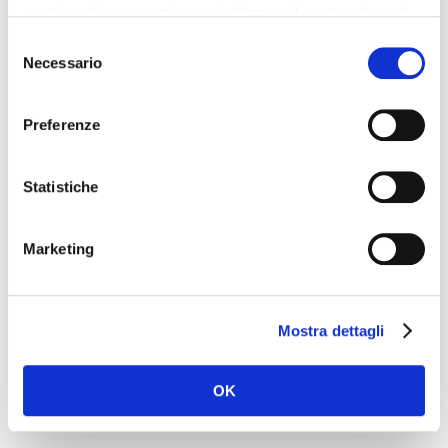
nostri cookie se continua ad utilizzare il nostro sito web.
Selezione
Necessario
del
consenso
Name
*
Preferenze
Statistiche
Email
*
Marketing
Mostra dettagli
Website
OK