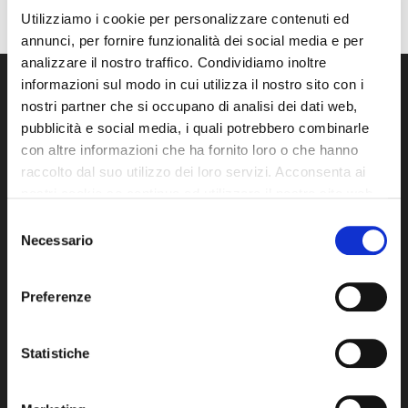
Utilizziamo i cookie per personalizzare contenuti ed
annunci, per fornire funzionalità dei social media e per
analizzare il nostro traffico. Condividiamo inoltre
informazioni sul modo in cui utilizza il nostro sito con i
Previous Post
nostri partner che si occupano di analisi dei dati web,
pubblicità e social media, i quali potrebbero combinarle
CANONI DI NOLEGGIO A
con altre informazioni che ha fornito loro o che hanno
LUNGO TERMINE...
raccolto dal suo utilizzo dei loro servizi. Acconsenta ai
nostri cookie se continua ad utilizzare il nostro sito web.
COME SCEGLIERE?
Selezione
Necessario
del
consenso
Preferenze
Next Post
Statistiche
Agenti di Commercio: il