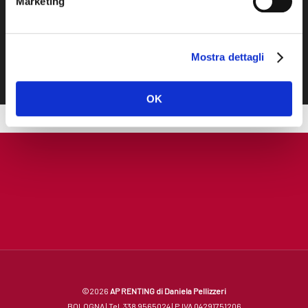
noleggio a lungo
Marketing
termine è la vostra
soluzione!
Mostra dettagli
OK
©2026
AP RENTING di Daniela Pellizzeri
BOLOGNA | Tel. 338 9565024 | P.IVA 04291751206