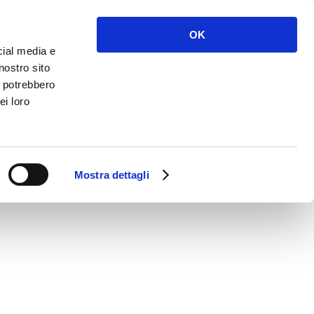
NOLEGGIO
SERVIZI
NEWS
CONTATTI
OK
cial media e
nostro sito
i potrebbero
ei loro
Mostra dettagli