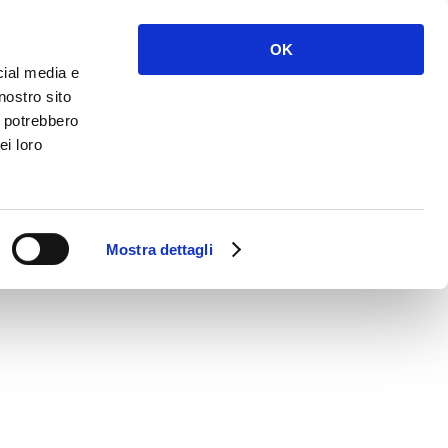
NOLEGGIO
SERVIZI
NEWS
CONTATTI
OK
cial media e
nostro sito
i potrebbero
ei loro
-1
Mostra dettagli