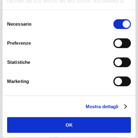
raccolto dal suo utilizzo dei loro servizi. Acconsenta ai
nostri cookie se continua ad utilizzare il nostro sito web.
Selezione
Necessario
del
consenso
Preferenze
Statistiche
BMW X3
AUTOMATICA
Marketing
Mostra dettagli
OK