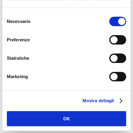
nostri cookie se continua ad utilizzare il nostro sito web.
Selezione
Necessario
del
consenso
Preferenze
Name
*
Statistiche
Email
*
Marketing
Mostra dettagli
Website
OK