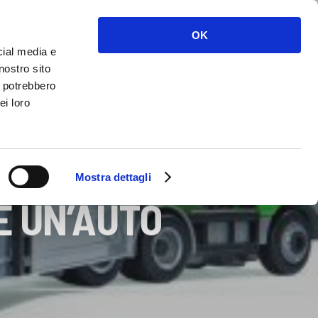
NOLEGGIO
SERVIZI
NEWS
CONTATTI
OK
cial media e
nostro sito
i potrebbero
ei loro
Mostra dettagli
E UN’AUTO