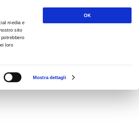
NOLEGGIO
SERVIZI
NEWS
CONTATTI
OK
cial media e
nostro sito
i potrebbero
ei loro
K
Mostra dettagli