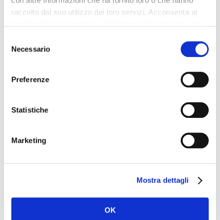
con altre informazioni che ha fornito loro o che hanno
raccolto dal suo utilizzo dei loro servizi. Acconsenta ai
nostri cookie se continua ad utilizzare il nostro sito web.
Selezione
Necessario
del
consenso
Preferenze
Name
*
Statistiche
Marketing
Email
*
Mostra dettagli
Website
OK