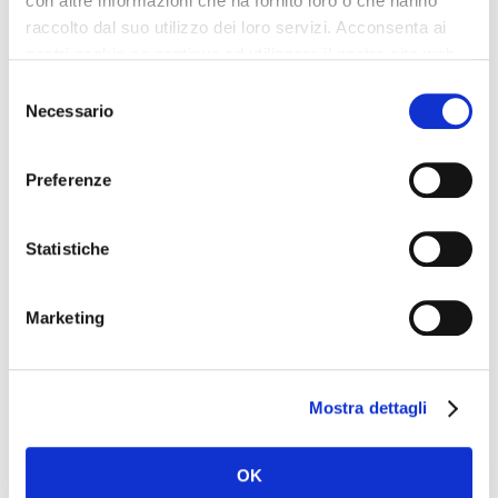
con altre informazioni che ha fornito loro o che hanno
raccolto dal suo utilizzo dei loro servizi. Acconsenta ai
nostri cookie se continua ad utilizzare il nostro sito web.
Selezione
Necessario
del
consenso
Preferenze
Name
*
Statistiche
Marketing
Email
*
Mostra dettagli
Website
OK