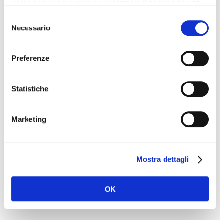
nostri cookie se continua ad utilizzare il nostro sito web.
Selezione
Necessario
del
consenso
Name
*
Preferenze
Statistiche
Email
*
Marketing
Website
Mostra dettagli
OK