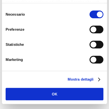
nostri cookie se continua ad utilizzare il nostro sito web.
Selezione
Necessario
del
consenso
Name
*
Preferenze
Statistiche
Email
*
Marketing
Mostra dettagli
Website
OK