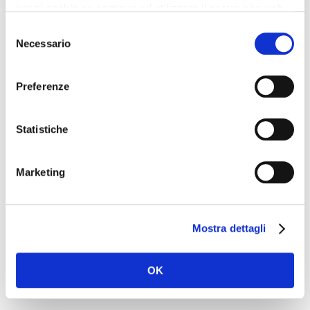
nostri cookie se continua ad utilizzare il nostro sito web.
Selezione
Necessario
del
consenso
Name
*
Preferenze
Statistiche
Email
*
Marketing
Mostra dettagli
Website
OK