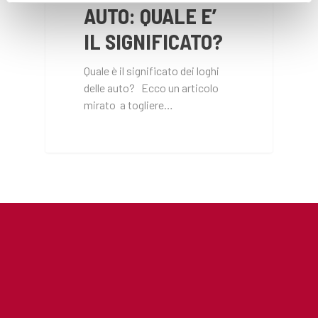
AUTO: QUALE E’
IL SIGNIFICATO?
Quale è il significato dei loghi
delle auto? Ecco un articolo
mirato a togliere…