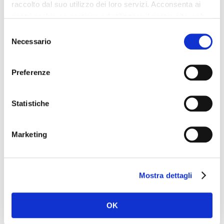
PEUGEOT Per gli amanti del
raccolto dal suo utilizzo dei loro servizi. Acconsenta ai
logo del Leone, ecco in prima
nostri cookie se continua ad utilizzare il nostro sito web.
mondiale al Salone…
Selezione
Necessario
del
consenso
Preferenze
NEWS
Statistiche
Marketing
Mostra dettagli
OK
LOGHI DELLE